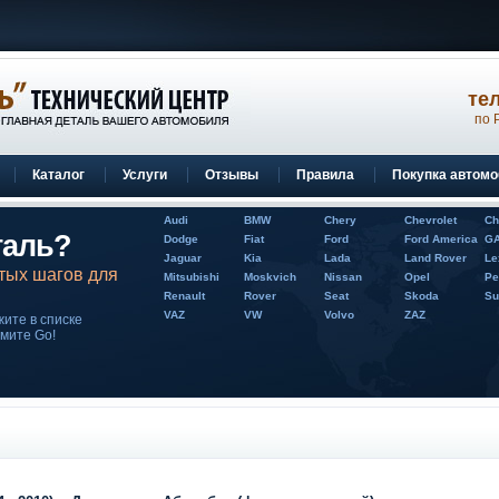
по 
Каталог
Услуги
Отзывы
Правила
Покупка автом
Audi
BMW
Chery
Chevrolet
Ch
таль?
Dodge
Fiat
Ford
Ford America
G
Jaguar
Kia
Lada
Land Rover
Le
тых шагов для
Mitsubishi
Moskvich
Nissan
Opel
Pe
Renault
Rover
Seat
Skoda
Su
VAZ
VW
Volvo
ZAZ
ите в списке
жмите Go!