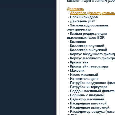
Каталог
::
Opel
::
Astra H
(200
Двигатель
·
Абсорбер (фильтр угольн
·
Блок цилиндров
·
Двигатель ДВС
·
Заслонка дроссельная
электрическая
·
Клапан рециркуляции
выхлопных газов EGR
·
Коленвал
·
Коллектор впускной
·
Коллектор выпускной
·
Корпус воздушного фильт
·
Корпус масляного фильтр
·
Кронштейн
·
Кронштейн генератора
·
Маховик
·
Насос масляный
·
Натяжитель цепи
·
Патрубок воздушного фил
·
Патрубок интеркулера
·
Поддон масляный двигате
·
Поршень с шатуном
·
Радиатор масляный
·
Распредвал впускной
·
Распредвал выпускной
·
Расходомер воздуха (масс