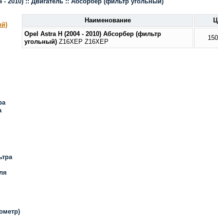
4 - 2010)
::
Двигатель
::
Абсорбер (фильтр угольный)
Наименование
Ц
ый)
Opel Astra H
(2004 - 2010)
Абсорбер (фильтр
150
угольный)
Z16XEP Z16XEP
ра
а
ьтра
ля
ометр)