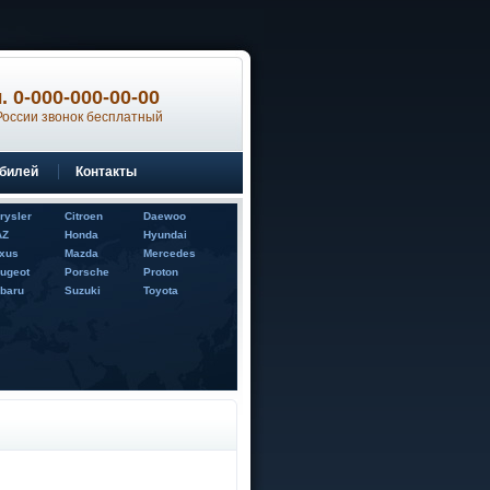
тел. 0-000-000-00-00
России звонок бесплатный
обилей
Контакты
rysler
Citroen
Daewoo
AZ
Honda
Hyundai
xus
Mazda
Mercedes
ugeot
Porsche
Proton
baru
Suzuki
Toyota