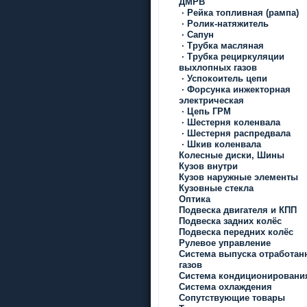
ДМРВ
·
Рейка топливная (рампа)
·
Ролик-натяжитель
·
Сапун
·
Трубка масляная
·
Трубка рециркуляции
выхлопных газов
·
Успокоитель цепи
·
Форсунка инжекторная
электрическая
·
Цепь ГРМ
·
Шестерня коленвала
·
Шестерня распредвала
·
Шкив коленвала
Колесные диски, Шины
Кузов внутри
Кузов наружные элементы
Кузовные стекла
Оптика
Подвеска двигателя и КПП
Подвеска задних колёс
Подвеска передних колёс
Рулевое управление
Система выпуска отработан
газов
Система кондиционировани
Система охлаждения
Сопутствующие товары