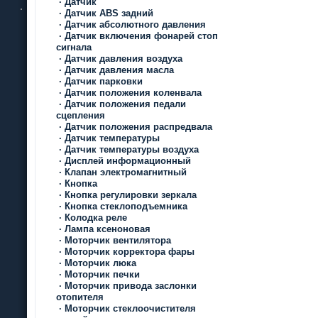
·
Датчик
·
Датчик ABS задний
·
Датчик абсолютного давления
·
Датчик включения фонарей стоп
сигнала
·
Датчик давления воздуха
·
Датчик давления масла
·
Датчик парковки
·
Датчик положения коленвала
·
Датчик положения педали
сцепления
·
Датчик положения распредвала
·
Датчик температуры
·
Датчик температуры воздуха
·
Дисплей информационный
·
Клапан электромагнитный
·
Кнопка
·
Кнопка регулировки зеркала
·
Кнопка стеклоподъемника
·
Колодка реле
·
Лампа ксеноновая
·
Моторчик вентилятора
·
Моторчик корректора фары
·
Моторчик люка
·
Моторчик печки
·
Моторчик привода заслонки
отопителя
·
Моторчик стеклоочистителя