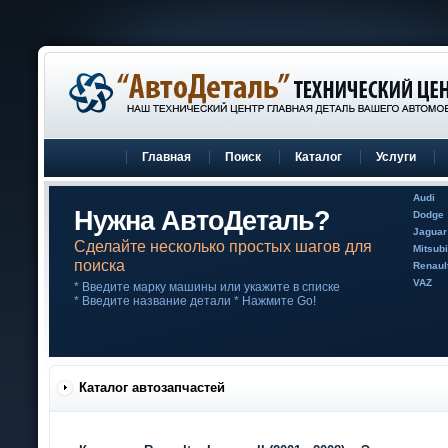
Главная
Поиск
Каталог
Услуги
Audi
Нужна АвтоДеталь?
Dodge
Jaguar
Сделайте несколько простых шагов для
Mitsubi
поиска
Renaul
VAZ
* Введите марку машины или укажите в списке
* Введите название детали * Нажмите Go!
Каталог автозапчастей