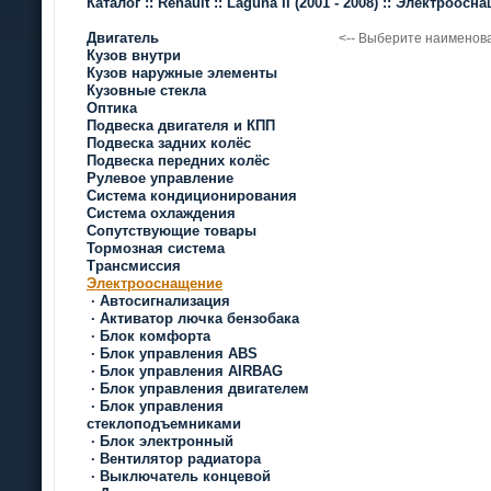
Каталог
::
Renault
::
Laguna II
(2001 - 2008)
::
Электроосн
Двигатель
<-- Выберите наименов
Кузов внутри
Кузов наружные элементы
Кузовные стекла
Оптика
Подвеска двигателя и КПП
Подвеска задних колёс
Подвеска передних колёс
Рулевое управление
Система кондиционирования
Система охлаждения
Сопутствующие товары
Тормозная система
Трансмиссия
Электрооснащение
·
Автосигнализация
·
Активатор лючка бензобака
·
Блок комфорта
·
Блок управления ABS
·
Блок управления AIRBAG
·
Блок управления двигателем
·
Блок управления
стеклоподъемниками
·
Блок электронный
·
Вентилятор радиатора
·
Выключатель концевой