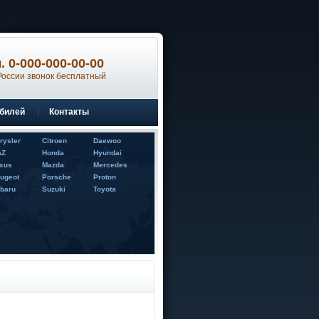
тел. 0-000-000-00-00
России звонок бесплатный
обилей
Контакты
rysler
Citroen
Daewoo
AZ
Honda
Hyundai
xus
Mazda
Mercedes
ugeot
Porsche
Proton
baru
Suzuki
Toyota