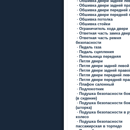
·
Обшивка двери задней ле
·
Обшивка двери задней пр
·
Обшивка двери передней 
·
Обшивка двери передней 
·
Обшивка потолка
·
Обшивка стойки
·
Ограничитель хода двери
·
Ответная часть замка две
·
Ответная часть ремня
безопасности
·
Педаль газа
·
Педаль сцепления
·
Пепельница передняя
·
Петля двери
·
Петля двери задней левой
·
Петля двери задней право
·
Петля двери передней лев
·
Петля двери передней пр
·
Плафон салонный
·
Подлокотник
·
Подушка безопасности бо
(в сидение)
·
Подушка безопасности бо
(шторка)
·
Подушка безопасности в р
колесо
·
Подушка безопасности
пассажирская в торпедо