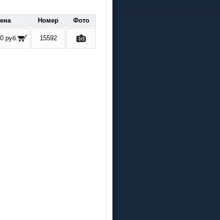
ена
Номер
Фото
0 руб.
15592