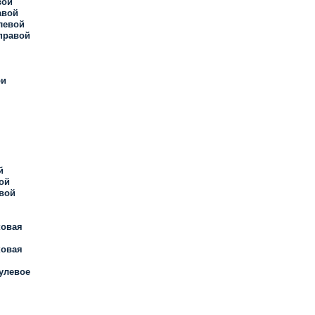
вой
авой
левой
правой
ри
й
ой
авой
ковая
ковая
улевое