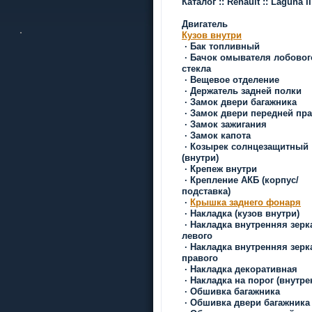
Каталог
::
Renault
::
Laguna I
Двигатель
Кузов внутри
·
Бак топливный
·
Бачок омывателя лобовог
стекла
·
Вещевое отделение
·
Держатель задней полки
·
Замок двери багажника
·
Замок двери передней пр
·
Замок зажигания
·
Замок капота
·
Козырек солнцезащитный
(внутри)
·
Крепеж внутри
·
Крепление АКБ (корпус/
подставка)
·
Крышка заднего фонаря
·
Накладка (кузов внутри)
·
Накладка внутренняя зерк
левого
·
Накладка внутренняя зерк
правого
·
Накладка декоративная
·
Накладка на порог (внутре
·
Обшивка багажника
·
Обшивка двери багажника