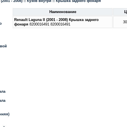
I
(2001 - 2008)
::
Кузов внутри
::
Крышка заднего фонаря
Наименование
Ц
Renault Laguna II
(2001 - 2008)
Крышка заднего
30
о
фонаря
8200016491 8200016491
авой
ала
ала
нняя)