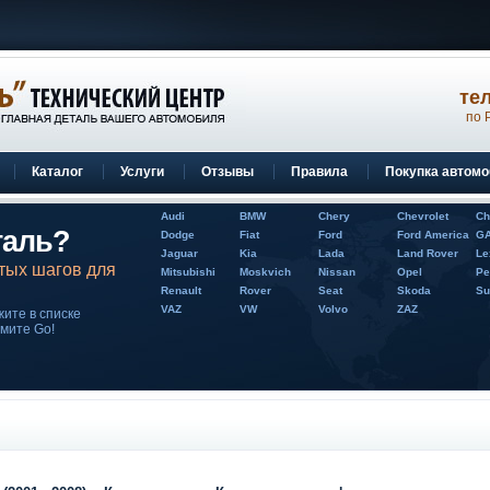
по 
Каталог
Услуги
Отзывы
Правила
Покупка автом
Audi
BMW
Chery
Chevrolet
Ch
таль?
Dodge
Fiat
Ford
Ford America
G
Jaguar
Kia
Lada
Land Rover
Le
тых шагов для
Mitsubishi
Moskvich
Nissan
Opel
Pe
Renault
Rover
Seat
Skoda
Su
VAZ
VW
Volvo
ZAZ
ите в списке
жмите Go!