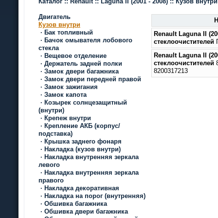
Каталог
::
Renault
::
Laguna II
(2001 - 2008)
::
Кузов внутри
Двигатель
Н
Кузов внутри
·
Бак топливный
Renault Laguna II
(20
·
Бачок омывателя лобового
стеклоочистителей
стекла
Renault Laguna II
(20
·
Вещевое отделение
стеклоочистителей
8
·
Держатель задней полки
8200317213
·
Замок двери багажника
·
Замок двери передней правой
·
Замок зажигания
·
Замок капота
·
Козырек солнцезащитный
(внутри)
·
Крепеж внутри
·
Крепление АКБ (корпус/
подставка)
·
Крышка заднего фонаря
·
Накладка (кузов внутри)
·
Накладка внутренняя зеркала
левого
·
Накладка внутренняя зеркала
правого
·
Накладка декоративная
·
Накладка на порог (внутренняя)
·
Обшивка багажника
·
Обшивка двери багажника