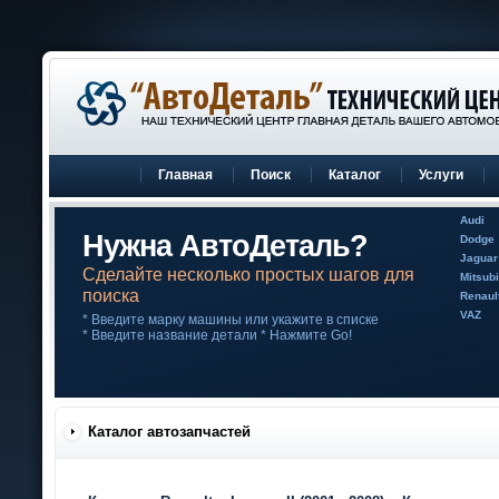
Главная
Поиск
Каталог
Услуги
Audi
Нужна АвтоДеталь?
Dodge
Jaguar
Сделайте несколько простых шагов для
Mitsubi
поиска
Renaul
VAZ
* Введите марку машины или укажите в списке
* Введите название детали * Нажмите Go!
Каталог автозапчастей