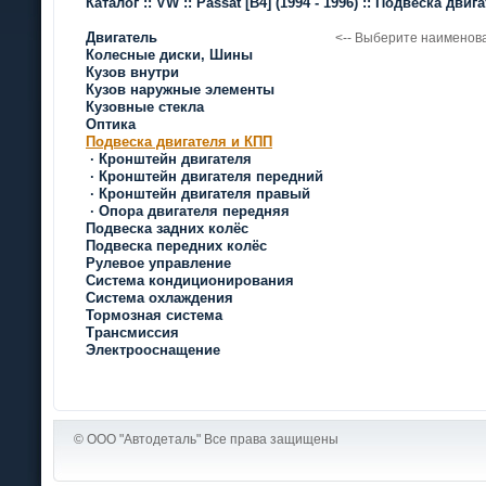
Каталог
::
VW
::
Passat [B4]
(1994 - 1996)
::
Подвеска двиг
Двигатель
<-- Выберите наименов
Колесные диски, Шины
Кузов внутри
Кузов наружные элементы
Кузовные стекла
Оптика
Подвеска двигателя и КПП
·
Кронштейн двигателя
·
Кронштейн двигателя передний
·
Кронштейн двигателя правый
·
Опора двигателя передняя
Подвеска задних колёс
Подвеска передних колёс
Рулевое управление
Система кондиционирования
Система охлаждения
Тормозная система
Трансмиссия
Электрооснащение
© ООО "Автодеталь" Все права защищены