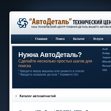
Главная
Поиск
Каталог
Услуги
Audi
Нужна АвтоДеталь?
Dodge
Jaguar
Сделайте несколько простых шагов для
Mitsubi
поиска
Renaul
VAZ
* Введите марку машины или укажите в списке
* Введите название детали * Нажмите Go!
Каталог автозапчастей