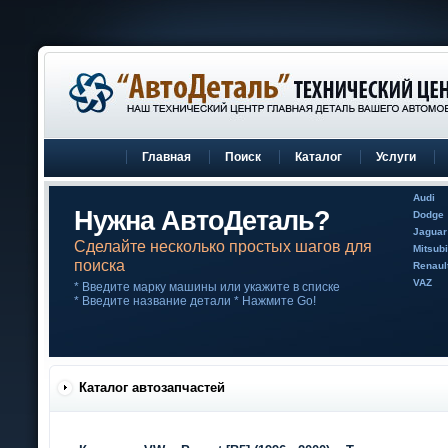
Главная
Поиск
Каталог
Услуги
Audi
Нужна АвтоДеталь?
Dodge
Jaguar
Сделайте несколько простых шагов для
Mitsubi
поиска
Renaul
VAZ
* Введите марку машины или укажите в списке
* Введите название детали * Нажмите Go!
Каталог автозапчастей