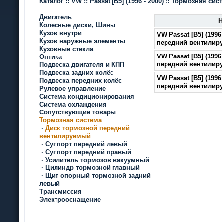
Каталог
::
VW
::
Passat [B5]
(1996 - 2000)
::
Тормозная сис
Двигатель
Н
Колесные диски, Шины
Кузов внутри
VW Passat [B5]
(1996
Кузов наружные элементы
передний вентилир
Кузовные стекла
VW Passat [B5]
(1996
Оптика
передний вентилир
Подвеска двигателя и КПП
Подвеска задних колёс
VW Passat [B5]
(1996
Подвеска передних колёс
передний вентилир
Рулевое управление
Система кондиционирования
Система охлаждения
Сопутствующие товары
Тормозная система
·
Диск тормозной передний
вентилируемый
·
Суппорт передний левый
·
Суппорт передний правый
·
Усилитель тормозов вакуумный
·
Цилиндр тормозной главный
·
Щит опорный тормозной задний
левый
Трансмиссия
Электрооснащение