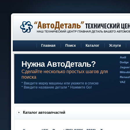
Главная
Поиск
Каталог
Услуги
Audi
Нужна АвтоДеталь?
Dodge
Jaguar
Сделайте несколько простых шагов для
Mitsubi
поиска
Renaul
VAZ
* Введите марку машины или укажите в списке
* Введите название детали * Нажмите Go!
Каталог автозапчастей