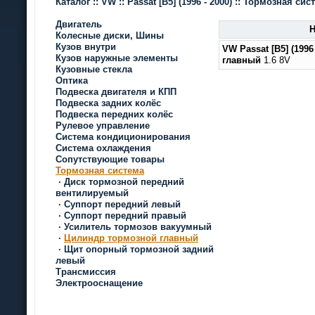
Каталог
::
VW
::
Passat [B5]
(1996 - 2000)
::
Тормозная сис
Двигатель
Н
Колесные диски, Шины
Кузов внутри
VW Passat [B5]
(1996
Кузов наружные элементы
главный
1.6 8V
Кузовные стекла
Оптика
Подвеска двигателя и КПП
Подвеска задних колёс
Подвеска передних колёс
Рулевое управление
Система кондиционирования
Система охлаждения
Сопутствующие товары
Тормозная система
·
Диск тормозной передний
вентилируемый
·
Суппорт передний левый
·
Суппорт передний правый
·
Усилитель тормозов вакуумный
·
Цилиндр тормозной главный
·
Щит опорный тормозной задний
левый
Трансмиссия
Электрооснащение