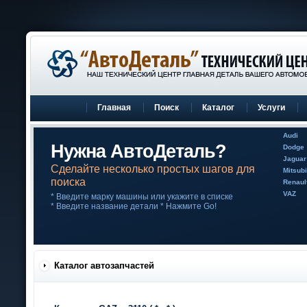
Главная
Поиск
Каталог
Услуги
Audi
Нужна АвтоДеталь?
Dodge
Jaguar
Сделайте несколько простых шагов для
Mitsubi
поиска
Renaul
VAZ
* Введите марку машины или укажите в списке
* Введите название детали * Нажмите Go!
Каталог автозапчастей